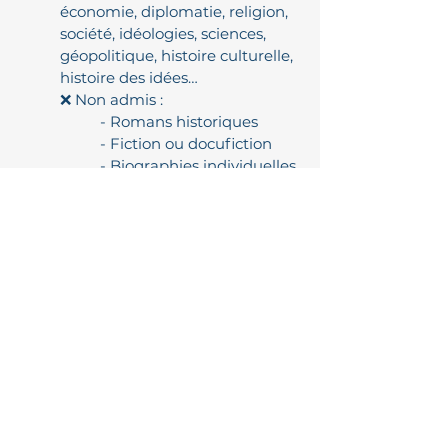
économie, diplomatie, religion,
société, idéologies, sciences,
géopolitique, histoire culturelle,
histoire des idées…
❌ Non admis :
- Romans historiques
- Fiction ou docufiction
- Biographies individuelles
(qui restent la catégorie
du Prix Hugues Capet)
Complémentarité des deux prix
✔ Le
PRIX HUGUES CAPET
met
en lumière un homme ou une
femme,
✔ Le
PRIX HUGUES CAPET –
HÉRITAGE
met en lumière des
idées, des événements, des
institutions et des cultures