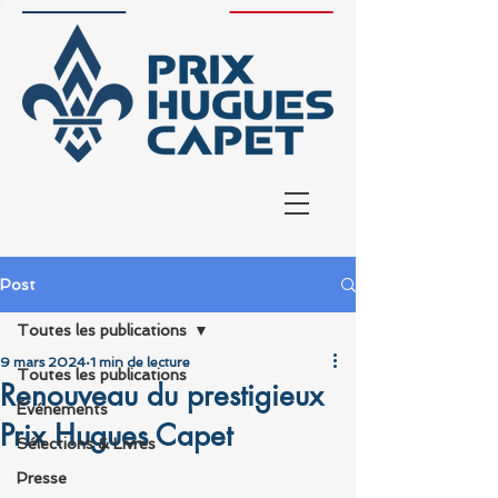
Post
Toutes les publications
9 mars 2024
1 min de lecture
Toutes les publications
Renouveau du prestigieux
Événements
Prix Hugues Capet
Sélections & Livres
Presse