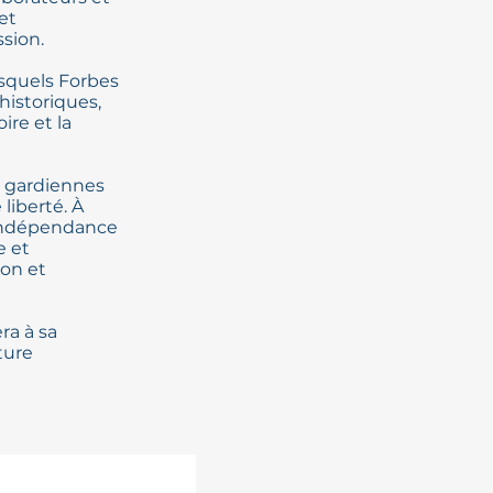
et
ssion.
esquels Forbes
historiques,
ire et la
es gardiennes
liberté. À
l’indépendance
e et
ion et
ra à sa
ture