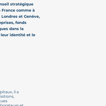
nseil stratégique
 en France comme à
s, Londres et Genève,
prises, fonds
ques dans la
 leur identité et le
taux, il a
sitions,
ques
aborateurs et