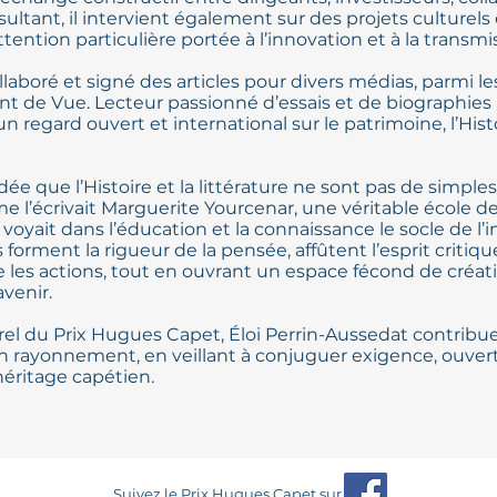
sultant, il intervient également sur des projets culturels 
ention particulière portée à l’innovation et à la transmi
llaboré et signé des articles pour divers médias, parmi l
t de Vue. Lecteur passionné d’essais et de biographies 
un regard ouvert et international sur le patrimoine, l’Histo
idée que l’Histoire et la littérature ne sont pas de simpl
 l’écrivait Marguerite Yourcenar, une véritable école de 
ui voyait dans l’éducation et la connaissance le socle de 
es forment la rigueur de la pensée, affûtent l’esprit critiqu
 les actions, tout en ouvrant un espace fécond de créat
avenir.
urel du Prix Hugues Capet, Éloi Perrin-Aussedat contribue
 son rayonnement, en veillant à conjuguer exigence, ouver
héritage capétien.
Suivez le Prix Hugues Capet sur