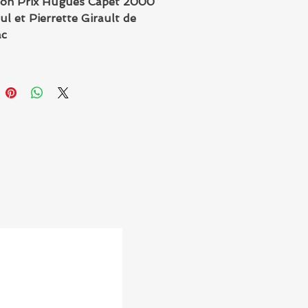
ion Prix Hugues Capet 2000
ul et Pierrette Girault de
ac
itions François-Xavier de
t