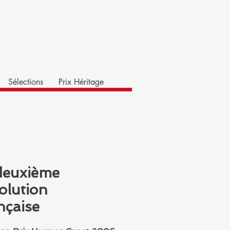
Sélections
Prix Héritage
deuxième
olution
nçaise