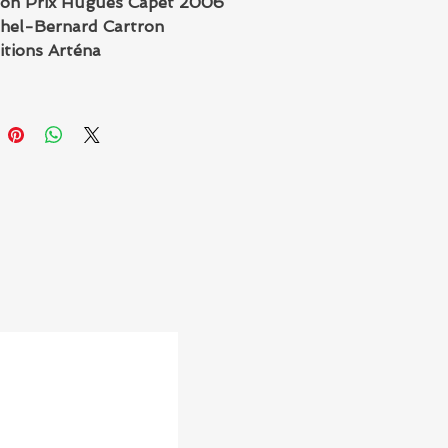
ion Prix Hugues Capet 2006
hel-Bernard Cartron
itions Arténa