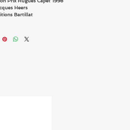
ion Prix Hugues Capet 1998
cques Heers
tions Bartillat