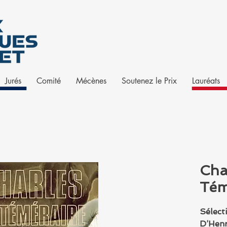
Jurés
Comité
Mécènes
Soutenez le Prix
Lauréats
Cha
Tém
Sélect
D’Henr