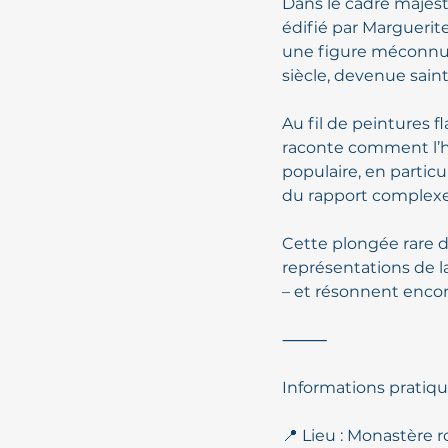
Dans le cadre majest
édifié par Marguerit
une figure méconnue 
siècle, devenue sai
Au fil de peintures 
raconte comment l’his
populaire, en partic
du rapport complexe 
Cette plongée rare d
représentations de la
– et résonnent encor
⸻
Informations pratiq
📍 Lieu : Monastère 