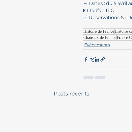
📅 Dates : du 5 avril a
💶 Tarifs :  11 €
🔗 Réservations & info
Histoire de France
Histoire c
Chateaux de France
France C
Événements
Posts récents