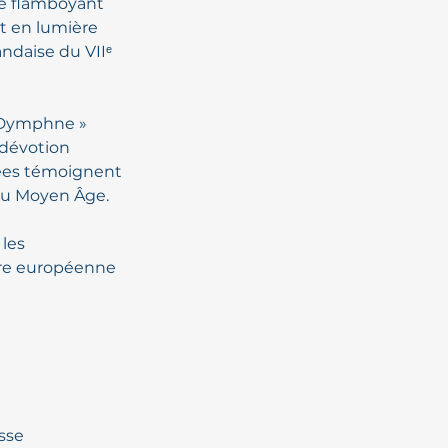
ue flamboyant 
t en lumière 
ndaise du VIIᵉ 
e Dymphne » 
 dévotion 
tées témoignent 
 du Moyen Âge.
les 
oire européenne 
sse