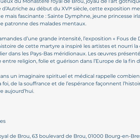
ueux du Monastère royal de Brou, joyau de l’art gothiq
e d’Autriche au début du XVIᵉ siècle, cette exposition me
mais fascinante : Sainte Dymphne, jeune princesse irla
nte patronne des malades mentaux.
flamandes d’une grande intensité, l’exposition « Fous d
toire de cette martyre a inspiré les artistes et nourri la
ulier dans les Pays-Bas méridionaux. Les œuvres présen
entre religion, folie et guérison dans l’Europe de la fin
ans un imaginaire spirituel et médical rappelle combien 
 foi, de la souffrance et de l’espérance façonnent l’hist
e aujourd’hui.
ues
royal de Brou, 63 boulevard de Brou, 01000 Bourg-en-Bre