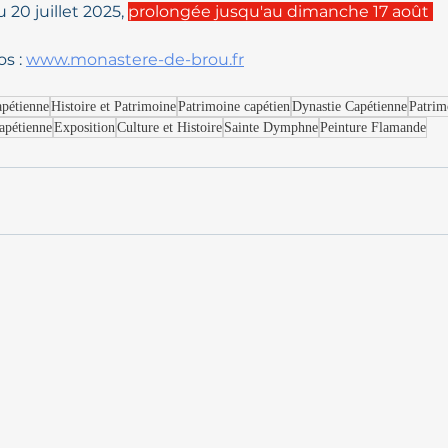
u 20 juillet 2025, 
prolongée jusqu'au dimanche 17 août 
s : 
www.monastere-de-brou.fr
apétienne
Histoire et Patrimoine
Patrimoine capétien
Dynastie Capétienne
Patrim
apétienne
Exposition
Culture et Histoire
Sainte Dymphne
Peinture Flamande