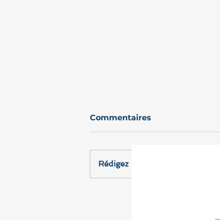
Commentaires
Rédigez un commentaire...
Cérémonie officielle de
remise du Prix Hugues
Capet 2025